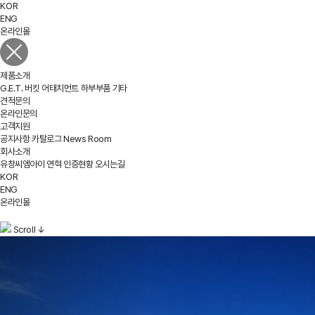
KOR
ENG
온라인몰
제품소개
G.E.T.
버킷
어태치먼트
하부부품
기타
견적문의
온라인문의
고객지원
공지사항
카탈로그
News Room
회사소개
유창씨엠아이
연혁
인증현황
오시는길
KOR
ENG
온라인몰
Scroll
↓
건설기계부품 전문기업
유창씨엠아이
는
누군가가 하지 않은 생각과
노력으로 믿을 수 있는 품질과
차별화된 서비스를 제공합니다.
자세히 보기