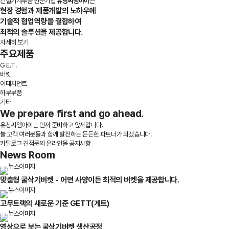
건설기계부품 전문기업
유창씨엠아이
는
현장 경험과 제품개발의 노하우에
기술적 협업역량을 결합하여
최적의 솔루션을 제공합니다.
자세히 보기
주요제품
G.E.T.
버킷
어태치먼트
하부부품
기타
We prepare first and go ahead.
유창씨엠아이는 먼저 준비하고 앞서갑니다.
늘 고객 여러분들과 함께 발전하는 든든한 파트너가 되겠습니다.
카탈로그
견적문의
온라인몰
공지사항
News Room
맞춤형 굴삭기버켓 - 어떤 사양이든 최적의 버켓을 제공합니다.
고무트랙의 새로운 기준 GETT(게트)
영상으로 보는 굴삭기버켓 생산공정