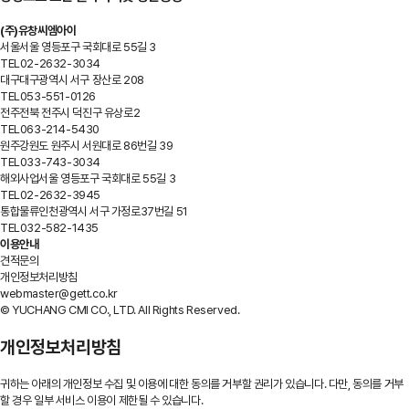
(주)유창씨엠아이
서울
서울 영등포구 국회대로 55길 3
TEL
02-2632-3034
대구
대구광역시 서구 장산로 208
TEL
053-551-0126
전주
전북 전주시 덕진구 유상로2
TEL
063-214-5430
원주
강원도 원주시 서원대로 86번길 39
TEL
033-743-3034
해외사업
서울 영등포구 국회대로 55길 3
TEL
02-2632-3945
통합물류
인천광역시 서구 가정로37번길 51
TEL
032-582-1435
이용안내
견적문의
개인정보처리방침
webmaster@gett.co.kr
© YUCHANG CMI CO., LTD. All Rights Reserved.
개인정보처리방침
귀하는 아래의 개인정보 수집 및 이용에 대한 동의를 거부할 권리가 있습니다. 다만, 동의를 거부
할 경우 일부 서비스 이용이 제한될 수 있습니다.